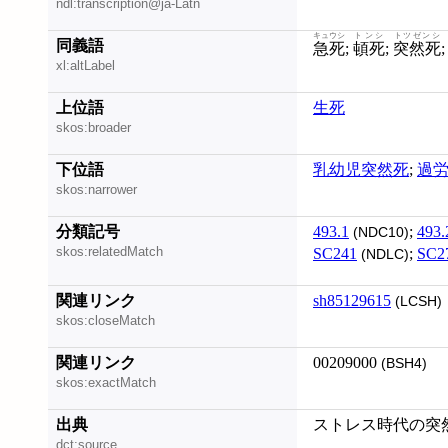
ndl:transcription@ja-Latn
キュウシ
トンシ
トツゼンシ
同義語
急死
;
頓死
;
突然死
xl:altLabel
上位語
生死
skos:broader
下位語
乳幼児突然死
;
過
skos:narrower
分類記号
493.1
;
493.
(NDC10)
skos:relatedMatch
SC241
;
SC2
(NDLC)
関連リンク
sh85129615
(LCSH)
skos:closeMatch
関連リンク
00209000
(BSH4)
skos:exactMatch
出典
ストレス時代の突然死
dct:source