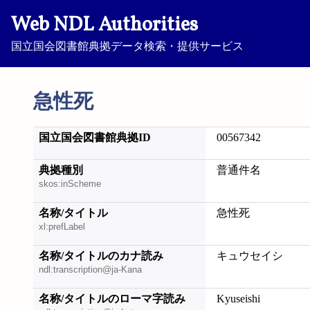
Web NDL Authorities
国立国会図書館典拠データ検索・提供サービス
急性死
国立国会図書館典拠ID
00567342
典拠種別
普通件名
skos:inScheme
名称/タイトル
急性死
xl:prefLabel
名称/タイトルのカナ読み
キュウセイシ
ndl:transcription@ja-Kana
名称/タイトルのローマ字読み
Kyuseishi