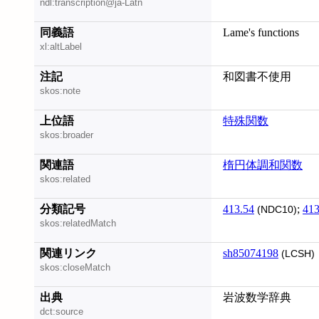
ndl:transcription@ja-Latn
同義語
Lame's functions
xl:altLabel
注記
和図書不使用
skos:note
上位語
特殊関数
skos:broader
関連語
楕円体調和関数
skos:related
分類記号
413.54
;
413
(NDC10)
skos:relatedMatch
関連リンク
sh85074198
(LCSH)
skos:closeMatch
出典
岩波数学辞典
dct:source