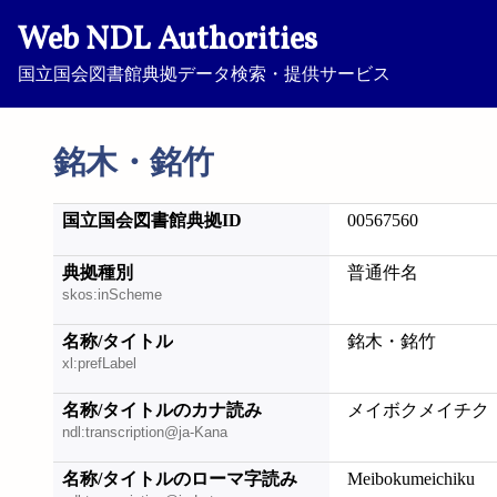
Web NDL Authorities
国立国会図書館典拠データ検索・提供サービス
銘木・銘竹
国立国会図書館典拠ID
00567560
典拠種別
普通件名
skos:inScheme
名称/タイトル
銘木・銘竹
xl:prefLabel
名称/タイトルのカナ読み
メイボクメイチク
ndl:transcription@ja-Kana
名称/タイトルのローマ字読み
Meibokumeichiku