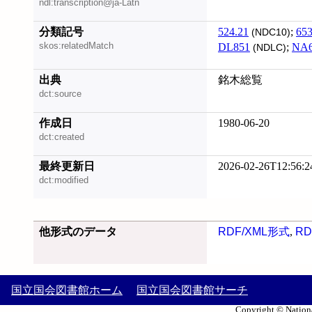
ndl:transcription@ja-Latn
分類記号
524.21
;
653
(NDC10)
skos:relatedMatch
DL851
;
NA
(NDLC)
出典
銘木総覧
dct:source
作成日
1980-06-20
dct:created
最終更新日
2026-02-26T12:56:2
dct:modified
他形式のデータ
RDF/XML形式
,
RD
国立国会図書館ホーム
国立国会図書館サーチ
Copyright © Nationa