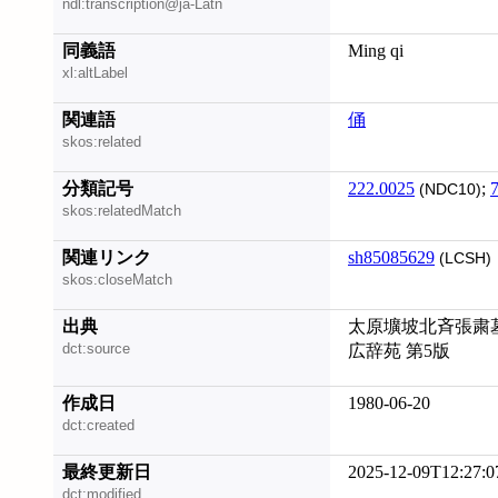
ndl:transcription@ja-Latn
同義語
Ming qi
xl:altLabel
関連語
俑
skos:related
分類記号
222.0025
;
(NDC10)
skos:relatedMatch
関連リンク
sh85085629
(LCSH)
skos:closeMatch
出典
太原壙坡北斉張粛墓
dct:source
広辞苑 第5版
作成日
1980-06-20
dct:created
最終更新日
2025-12-09T12:27:0
dct:modified