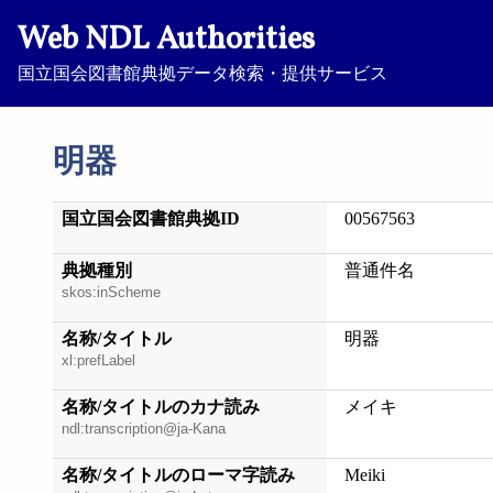
Web NDL Authorities
国立国会図書館典拠データ検索・提供サービス
明器
国立国会図書館典拠ID
00567563
典拠種別
普通件名
skos:inScheme
名称/タイトル
明器
xl:prefLabel
名称/タイトルのカナ読み
メイキ
ndl:transcription@ja-Kana
名称/タイトルのローマ字読み
Meiki