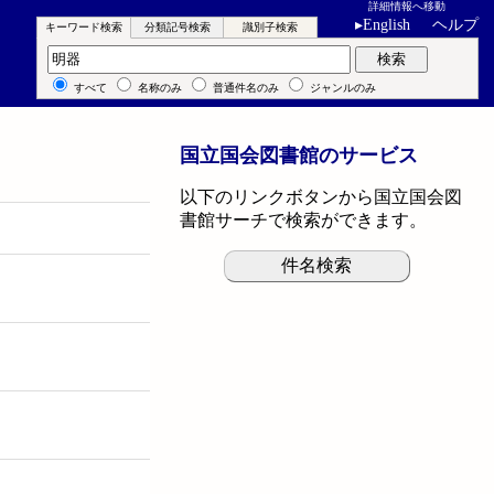
詳細情報へ移動
▸
English
ヘルプ
キーワード検索
分類記号検索
識別子検索
キーワード検索
検索
すべて
名称のみ
普通件名のみ
ジャンルのみ
国立国会図書館のサービス
以下のリンクボタンから国立国会図
書館サーチで検索ができます。
件名検索