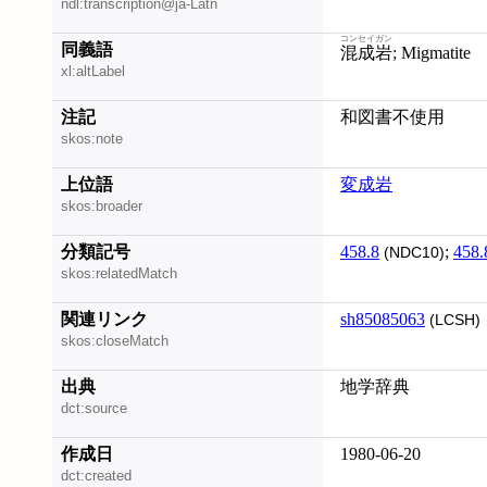
ndl:transcription@ja-Latn
コンセイガン
同義語
混成岩
; Migmatite
xl:altLabel
注記
和図書不使用
skos:note
上位語
変成岩
skos:broader
分類記号
458.8
;
458.
(NDC10)
skos:relatedMatch
関連リンク
sh85085063
(LCSH)
skos:closeMatch
出典
地学辞典
dct:source
作成日
1980-06-20
dct:created