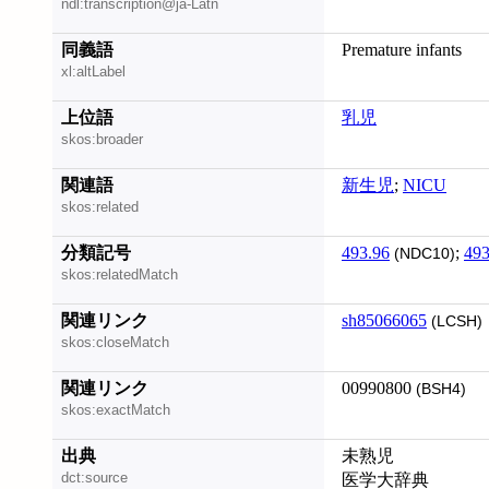
ndl:transcription@ja-Latn
同義語
Premature infants
xl:altLabel
上位語
乳児
skos:broader
関連語
新生児
;
NICU
skos:related
分類記号
493.96
;
493
(NDC10)
skos:relatedMatch
関連リンク
sh85066065
(LCSH)
skos:closeMatch
関連リンク
00990800
(BSH4)
skos:exactMatch
出典
未熟児
dct:source
医学大辞典