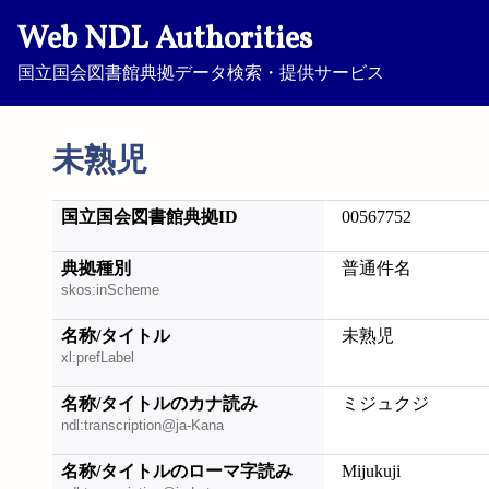
Web NDL Authorities
国立国会図書館典拠データ検索・提供サービス
未熟児
国立国会図書館典拠ID
00567752
典拠種別
普通件名
skos:inScheme
名称/タイトル
未熟児
xl:prefLabel
名称/タイトルのカナ読み
ミジュクジ
ndl:transcription@ja-Kana
名称/タイトルのローマ字読み
Mijukuji