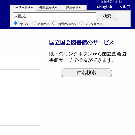
詳細情報へ移動
▸
English
ヘルプ
キーワード検索
分類記号検索
識別子検索
キーワード検索
検索
すべて
名称のみ
普通件名のみ
ジャンルのみ
国立国会図書館のサービス
以下のリンクボタンから国立国会図
書館サーチで検索ができます。
件名検索