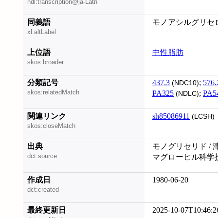
ndl:transcription@ja-Latn
同義語
モノアシルグリセロール;
xl:altLabel
上位語
中性脂肪
skos:broader
分類記号
437.3
;
576.
(NDC10)
skos:relatedMatch
PA325
;
PA5
(NDLC)
関連リンク
sh85086911
(LCSH)
skos:closeMatch
出典
モノグリセリド / 
dct:source
マグローヒル科学
作成日
1980-06-20
dct:created
最終更新日
2025-10-07T10:46:2