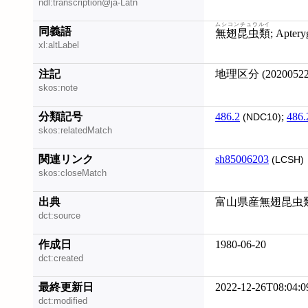
ndl:transcription@ja-Latn
ムシコンチュウルイ
同義語
無翅昆虫類
; Apter
xl:altLabel
注記
地理区分 (20200522
skos:note
分類記号
486.2
;
486.
(NDC10)
skos:relatedMatch
関連リンク
sh85006203
(LCSH)
skos:closeMatch
出典
富山県産無翅昆虫類お
dct:source
作成日
1980-06-20
dct:created
最終更新日
2022-12-26T08:04:0
dct:modified