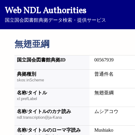
Web NDL Authorities
国立国会図書館典拠データ検索・提供サービス
無翅亜綱
国立国会図書館典拠ID
00567939
典拠種別
普通件名
skos:inScheme
名称/タイトル
無翅亜綱
xl:prefLabel
名称/タイトルのカナ読み
ムシアコウ
ndl:transcription@ja-Kana
名称/タイトルのローマ字読み
Mushiako