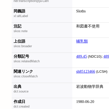
ndl:transcription@ja-Latn
同義語
Sloths
xl:altLabel
注記
和図書不使用
skos:note
上位語
哺乳類
skos:broader
分類記号
489.45
;
489
(NDC10)
skos:relatedMatch
関連リンク
sh85123466
(LCSH)
skos:closeMatch
出典
岩波動物学辞典
dct:source
作成日
1980-06-20
dct:created