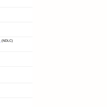
1
(NDLC)