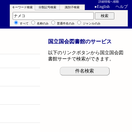
詳細情報へ移動
▸
English
ヘルプ
キーワード検索
分類記号検索
識別子検索
キーワード検索
検索
すべて
名称のみ
普通件名のみ
ジャンルのみ
国立国会図書館のサービス
以下のリンクボタンから国立国会図
書館サーチで検索ができます。
件名検索