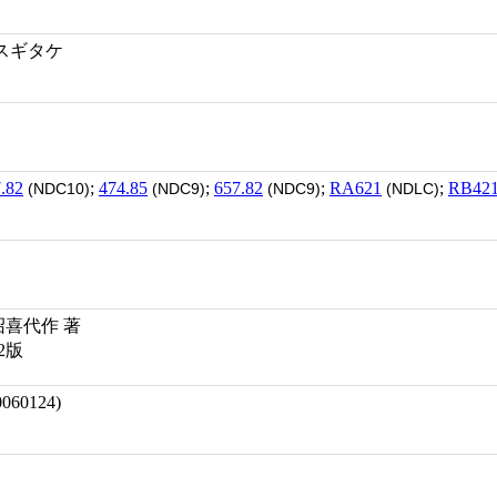
メスギタケ
.82
;
474.85
;
657.82
;
RA621
;
RB42
(NDC10)
(NDC9)
(NDC9)
(NDLC)
沼喜代作 著
2版
60124)