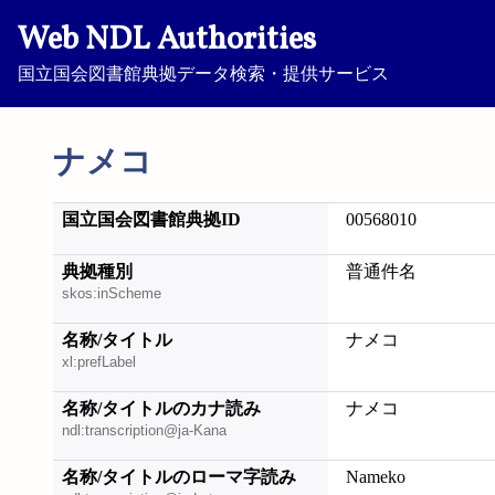
Web NDL Authorities
国立国会図書館典拠データ検索・提供サービス
ナメコ
国立国会図書館典拠ID
00568010
典拠種別
普通件名
skos:inScheme
名称/タイトル
ナメコ
xl:prefLabel
名称/タイトルのカナ読み
ナメコ
ndl:transcription@ja-Kana
名称/タイトルのローマ字読み
Nameko