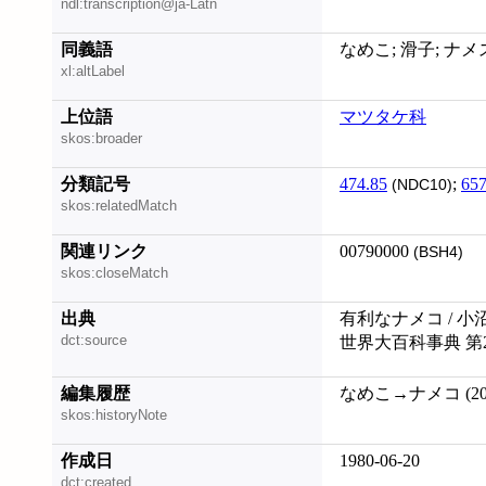
ndl:transcription@ja-Latn
同義語
なめこ; 滑子; ナ
xl:altLabel
上位語
マツタケ科
skos:broader
分類記号
474.85
;
657
(NDC10)
skos:relatedMatch
関連リンク
00790000
(BSH4)
skos:closeMatch
出典
有利なナメコ / 小
dct:source
世界大百科事典 第
編集履歴
なめこ→ナメコ (200
skos:historyNote
作成日
1980-06-20
dct:created