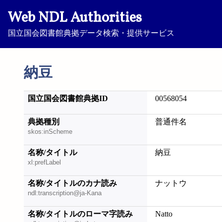
Web NDL Authorities
国立国会図書館典拠データ検索・提供サービス
納豆
国立国会図書館典拠ID
00568054
典拠種別
普通件名
skos:inScheme
名称/タイトル
納豆
xl:prefLabel
名称/タイトルのカナ読み
ナットウ
ndl:transcription@ja-Kana
名称/タイトルのローマ字読み
Natto