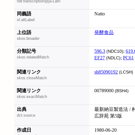
ndl:transcription@ja-Latn
同義語
Natto
xl:altLabel
上位語
発酵食品
skos:broader
分類記号
596.3
;
619.
(NDC10)
skos:relatedMatch
EF27
;
PC61
(NDLC)
関連リンク
sh85090192
(LCSH)
skos:closeMatch
関連リンク
00789000
(BSH4)
skos:exactMatch
出典
最新納豆製造法 / 
dct:source
広辞苑 第5版
作成日
1980-06-20