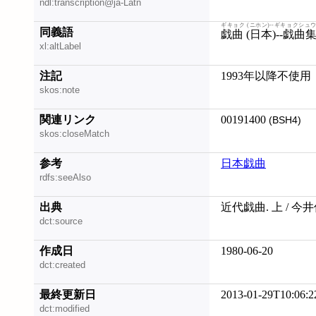
ndl:transcription@ja-Latn
ギキョク (ニホン)--ギキョクシュ
同義語
戯曲 (日本)--戯曲
xl:altLabel
注記
1993年以降不使用
skos:note
関連リンク
00191400
(BSH4)
skos:closeMatch
参考
日本戯曲
rdfs:seeAlso
出典
近代戯曲. 上 / 今
dct:source
作成日
1980-06-20
dct:created
最終更新日
2013-01-29T10:06:2
dct:modified