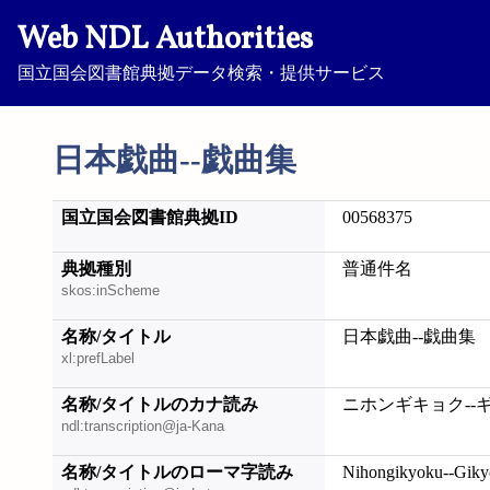
Web NDL Authorities
国立国会図書館典拠データ検索・提供サービス
日本戯曲--戯曲集
国立国会図書館典拠ID
00568375
典拠種別
普通件名
skos:inScheme
名称/タイトル
日本戯曲--戯曲集
xl:prefLabel
名称/タイトルのカナ読み
ニホンギキョク--
ndl:transcription@ja-Kana
名称/タイトルのローマ字読み
Nihongikyoku--Giky