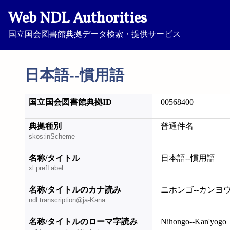
Web NDL Authorities
国立国会図書館典拠データ検索・提供サービス
日本語--慣用語
国立国会図書館典拠ID
00568400
典拠種別
普通件名
skos:inScheme
名称/タイトル
日本語--慣用語
xl:prefLabel
名称/タイトルのカナ読み
ニホンゴ--カンヨ
ndl:transcription@ja-Kana
名称/タイトルのローマ字読み
Nihongo--Kan'yogo