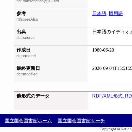
ndl:transcription@ja-Latn
参考
日本語
;
慣用語
rdfs:seeAlso
出典
日本語のイディオム 
dct:source
作成日
1980-06-20
dct:created
最終更新日
2020-09-04T15:51:2
dct:modified
他形式のデータ
RDF/XML形式
,
RD
国立国会図書館ホーム
国立国会図書館サーチ
Copyright © Nationa