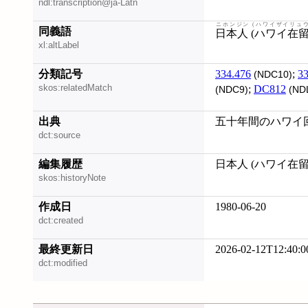
ndl:transcription@ja-Latn
ニホンジン (ハワイザイリュウ
同義語
日本人 (ハワイ在留
xl:altLabel
分類記号
334.476
;
33
(NDC10)
skos:relatedMatch
;
DC812
(NDC9)
(ND
出典
五十年間のハワイ回顧
dct:source
編集履歴
日本人 (ハワイ在留) 
skos:historyNote
作成日
1980-06-20
dct:created
最終更新日
2026-02-12T12:40:0
dct:modified