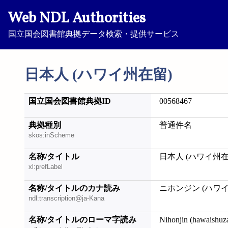
Web NDL Authorities
国立国会図書館典拠データ検索・提供サービス
日本人 (ハワイ州在留)
国立国会図書館典拠ID
00568467
典拠種別
普通件名
skos:inScheme
名称/タイトル
日本人 (ハワイ州在
xl:prefLabel
名称/タイトルのカナ読み
ニホンジン (ハワ
ndl:transcription@ja-Kana
名称/タイトルのローマ字読み
Nihonjin (hawaishuz