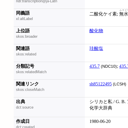
ndl:transcription@ja-Latn
ムスイ
同義語
二酸化ケイ素;
無
xl:altLabel
上位語
酸化物
skos:broader
関連語
珪酸塩
skos:related
分類記号
435.7
;
435.
(NDC10)
skos:relatedMatch
関連リンク
sh85122495
(LCSH)
skos:closeMatch
出典
シリカと私 / G. B
dct:source
化学大辞典
作成日
1980-06-20
dct:created