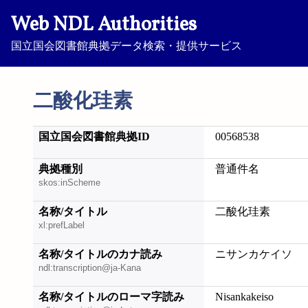
Web NDL Authorities
国立国会図書館典拠データ検索・提供サービス
二酸化珪素
国立国会図書館典拠ID
00568538
典拠種別
普通件名
skos:inScheme
名称/タイトル
二酸化珪素
xl:prefLabel
名称/タイトルのカナ読み
ニサンカケイソ
ndl:transcription@ja-Kana
名称/タイトルのローマ字読み
Nisankakeiso