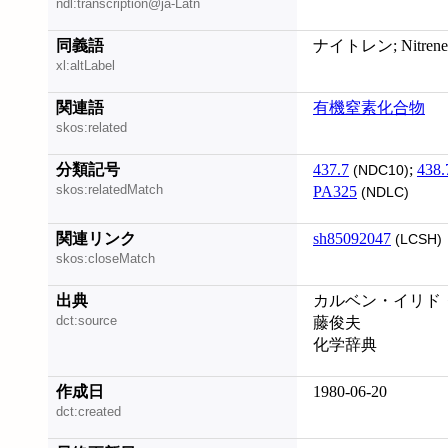
ndl:transcription@ja-Latn
同義語
ナイトレン; Nitrene
xl:altLabel
関連語
有機窒素化合物
skos:related
分類記号
437.7
;
438.
(NDC10)
skos:relatedMatch
PA325
(NDLC)
関連リンク
sh85092047
(LCSH)
skos:closeMatch
出典
カルベン・イリド・
dct:source
藤俊夫
化学辞典
作成日
1980-06-20
dct:created