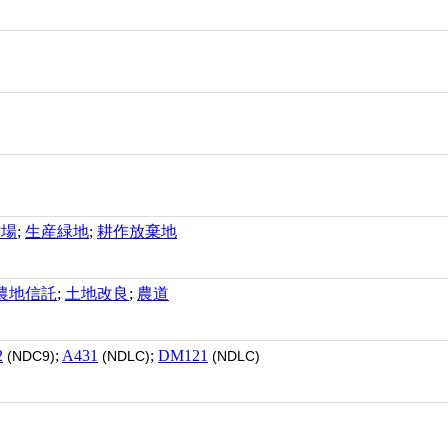
牧場
;
生産緑地
;
耕作放棄地
農地信託
;
土地改良
;
農道
2
;
A431
;
DM121
(NDC9)
(NDLC)
(NDLC)