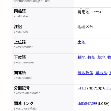
ndl:transcription@ja-Latn
ノウヨウチ
同義語
農用地
; Farms
xl:altLabel
注記
地理区分
skos:note
上位語
土地
skos:broader
下位語
耕地
;
牧畑
;
草地
;
skos:narrower
関連語
農地政策
;
農地法
;
skos:related
分類記号
611.2
;
611.
(NDC10)
skos:relatedMatch
関連リンク
sh85047299
(LCSH)
skos:closeMatch