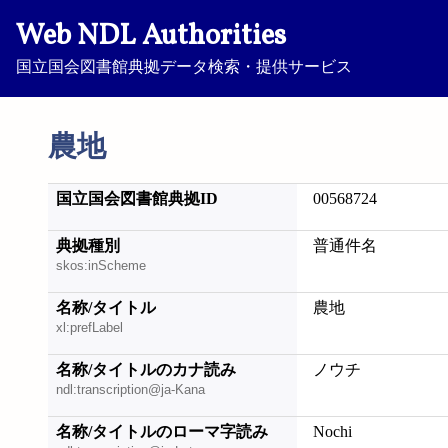
Web NDL Authorities
国立国会図書館典拠データ検索・提供サービス
農地
国立国会図書館典拠ID
00568724
典拠種別
普通件名
skos:inScheme
名称/タイトル
農地
xl:prefLabel
名称/タイトルのカナ読み
ノウチ
ndl:transcription@ja-Kana
名称/タイトルのローマ字読み
Nochi