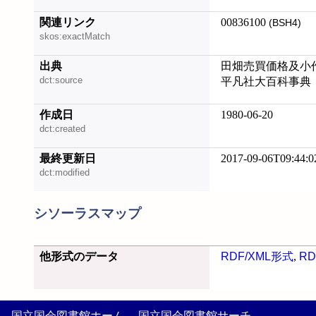
関連リンク
00836100
(BSH4)
skos:exactMatch
出典
田畑売買価格及小作料
dct:source
平凡社大百科事典
作成日
1980-06-20
dct:created
最終更新日
2017-09-06T09:44:0
dct:modified
シソーラスマップ
他形式のデータ
RDF/XML形式
,
RD
国立国会図書館ホーム
国立国会図書館サーチ