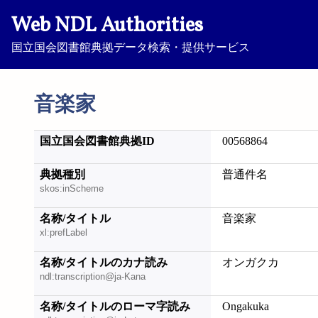
Web NDL Authorities
国立国会図書館典拠データ検索・提供サービス
音楽家
国立国会図書館典拠ID
00568864
典拠種別
普通件名
skos:inScheme
名称/タイトル
音楽家
xl:prefLabel
名称/タイトルのカナ読み
オンガクカ
ndl:transcription@ja-Kana
名称/タイトルのローマ字読み
Ongakuka