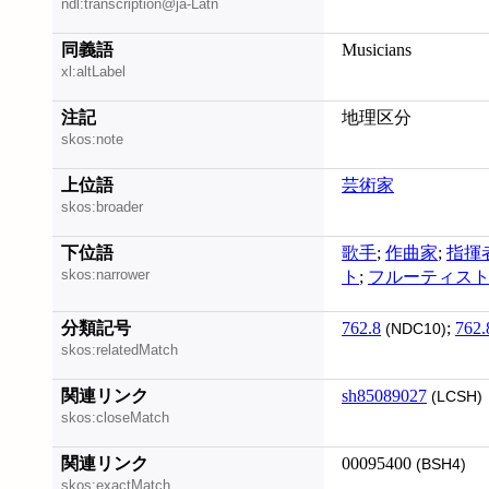
ndl:transcription@ja-Latn
同義語
Musicians
xl:altLabel
注記
地理区分
skos:note
上位語
芸術家
skos:broader
下位語
歌手
;
作曲家
;
指揮
skos:narrower
ト
;
フルーティス
分類記号
762.8
;
762.
(NDC10)
skos:relatedMatch
関連リンク
sh85089027
(LCSH)
skos:closeMatch
関連リンク
00095400
(BSH4)
skos:exactMatch