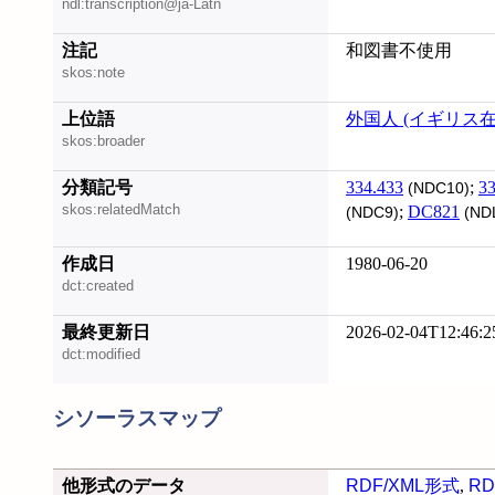
ndl:transcription@ja-Latn
注記
和図書不使用
skos:note
上位語
外国人 (イギリス在
skos:broader
分類記号
334.433
;
33
(NDC10)
skos:relatedMatch
;
DC821
(NDC9)
(ND
作成日
1980-06-20
dct:created
最終更新日
2026-02-04T12:46:2
dct:modified
シソーラスマップ
他形式のデータ
RDF/XML形式
,
RD