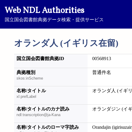
Web NDL Authorities
国立国会図書館典拠データ検索・提供サービス
オランダ人 (イギリス在留)
国立国会図書館典拠ID
00568913
典拠種別
普通件名
skos:inScheme
名称/タイトル
オランダ人 (イギ
xl:prefLabel
名称/タイトルのカナ読み
オランダジン (イ
ndl:transcription@ja-Kana
名称/タイトルのローマ字読み
Orandajin (igirisuzai