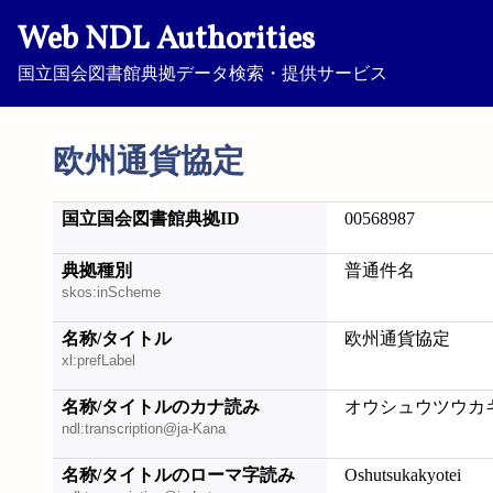
Web NDL Authorities
国立国会図書館典拠データ検索・提供サービス
欧州通貨協定
国立国会図書館典拠ID
00568987
典拠種別
普通件名
skos:inScheme
名称/タイトル
欧州通貨協定
xl:prefLabel
名称/タイトルのカナ読み
オウシュウツウカ
ndl:transcription@ja-Kana
名称/タイトルのローマ字読み
Oshutsukakyotei