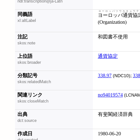
ndl:transcription@ja-Latn
ヨーロッパツウカキョウテ
同義語
ヨーロッパ通貨協
xl:altLabel
(Organization)
注記
和図書不使用
skos:note
上位語
通貨協定
skos:broader
分類記号
338.97
;
338
(NDC10)
skos:relatedMatch
関連リンク
no94019574
(LCNAM
skos:closeMatch
出典
有斐閣経済辞典
dct:source
作成日
1980-06-20
dct:created