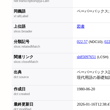
ndl:transcription@ja-Latn
同義語
ペーパーバックス; ソ
xl:altLabel
上位語
図書
skos:broader
分類記号
022.57
;
022
(NDC10)
skos:relatedMatch
関連リンク
sh85097651
(LCSH)
skos:closeMatch
出典
ペーパーバックス読書
dct:source
現代用語の基礎知識 
作成日
1980-06-20
dct:created
最終更新日
2026-01-16T12:38:4
dct:modified