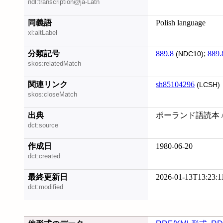
ndl:transcription@ja-Latn
同義語
Polish language
xl:altLabel
分類記号
889.8
;
889.
(NDC10)
skos:relatedMatch
関連リンク
sh85104296
(LCSH)
skos:closeMatch
出典
ポーランド語読本 /
dct:source
作成日
1980-06-20
dct:created
最終更新日
2026-01-13T13:23:1
dct:modified