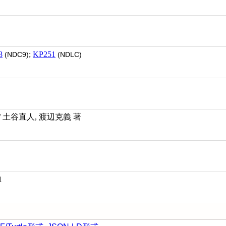
8
;
KP251
(NDC9)
(NDLC)
 土谷直人, 渡辺克義 著
1