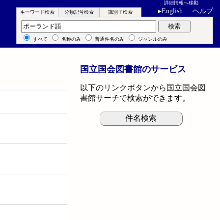
詳細情報へ移動
▸
English
ヘルプ
キーワード検索
分類記号検索
識別子検索
キーワード検索
検索
すべて
名称のみ
普通件名のみ
ジャンルのみ
国立国会図書館のサービス
以下のリンクボタンから国立国会図
書館サーチで検索ができます。
件名検索