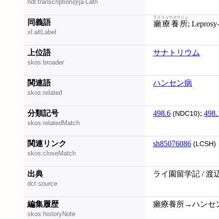
ndl:transcription@ja-Latn
ライリョウヨウジョ
同義語
癩療養所
; Leprosy
xl:altLabel
上位語
サナトリウム
skos:broader
関連語
ハンセン病
skos:related
分類記号
498.6
;
498.
(NDC10)
skos:relatedMatch
関連リンク
sh85076086
(LCSH)
skos:closeMatch
出典
ライ園留学記 / 渡
dct:source
編集履歴
癩療養所→ハンセン病療
skos:historyNote