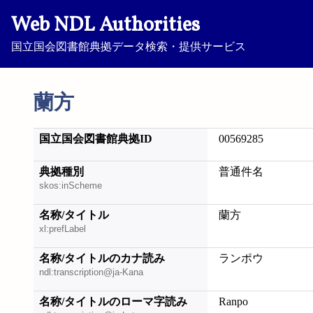
Web NDL Authorities
国立国会図書館典拠データ検索・提供サービス
蘭方
国立国会図書館典拠ID
00569285
典拠種別
普通件名
skos:inScheme
名称/タイトル
蘭方
xl:prefLabel
名称/タイトルのカナ読み
ランポウ
ndl:transcription@ja-Kana
名称/タイトルのローマ字読み
Ranpo