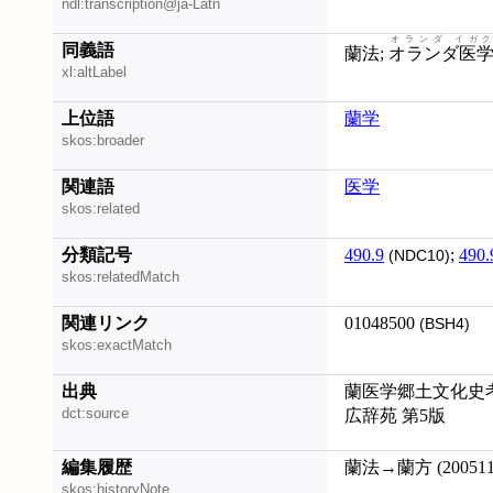
ndl:transcription@ja-Latn
オランダ イガク
同義語
蘭法;
オランダ医
xl:altLabel
上位語
蘭学
skos:broader
関連語
医学
skos:related
分類記号
490.9
;
490.
(NDC10)
skos:relatedMatch
関連リンク
01048500
(BSH4)
skos:exactMatch
出典
蘭医学郷土文化史考 
dct:source
広辞苑 第5版
編集履歴
蘭法→蘭方 (200511
skos:historyNote