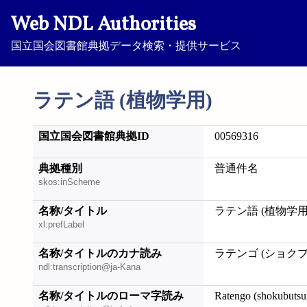
Web NDL Authorities
国立国会図書館典拠データ検索・提供サービス
ラテン語 (植物学用)
国立国会図書館典拠ID
00569316
典拠種別
普通件名
skos:inScheme
名称/タイトル
ラテン語 (植物学用
xl:prefLabel
名称/タイトルのカナ読み
ラテンゴ (ショク
ndl:transcription@ja-Kana
名称/タイトルのローマ字読み
Ratengo (shokubuts