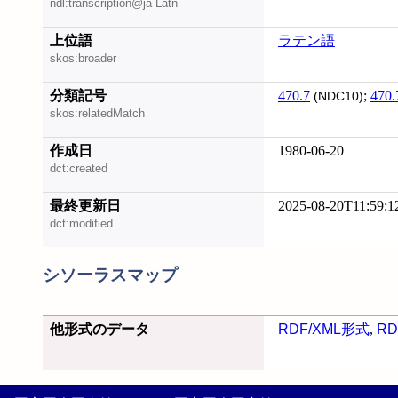
ndl:transcription@ja-Latn
上位語
ラテン語
skos:broader
分類記号
470.7
;
470.
(NDC10)
skos:relatedMatch
作成日
1980-06-20
dct:created
最終更新日
2025-08-20T11:59:1
dct:modified
シソーラスマップ
他形式のデータ
RDF/XML形式
,
RD