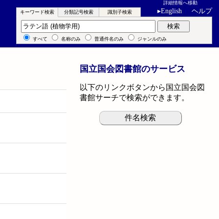
詳細情報へ移動
▸
English
ヘルプ
キーワード検索
分類記号検索
識別子検索
キーワード検索
検索
すべて
名称のみ
普通件名のみ
ジャンルのみ
国立国会図書館のサービス
以下のリンクボタンから国立国会図
書館サーチで検索ができます。
件名検索