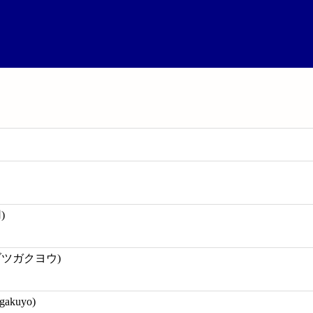
)
ブツガクヨウ)
ugakuyo)