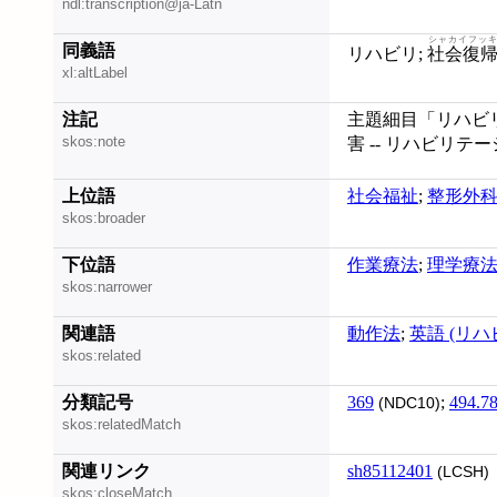
ndl:transcription@ja-Latn
シャカイフッキ
同義語
リハビリ;
社会復
xl:altLabel
注記
主題細目「リハビリ
skos:note
害 -- リハビリテー
上位語
社会福祉
;
整形外
skos:broader
下位語
作業療法
;
理学療
skos:narrower
関連語
動作法
;
英語 (リ
skos:related
分類記号
369
;
494.7
(NDC10)
skos:relatedMatch
関連リンク
sh85112401
(LCSH)
skos:closeMatch