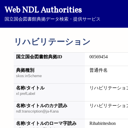
Web NDL Authorities
国立国会図書館典拠データ検索・提供サービス
リハビリテーション
国立国会図書館典拠ID
00569454
典拠種別
普通件名
skos:inScheme
名称/タイトル
リハビリテーショ
xl:prefLabel
名称/タイトルのカナ読み
リハビリテーショ
ndl:transcription@ja-Kana
名称/タイトルのローマ字読み
Rihabiriteshon