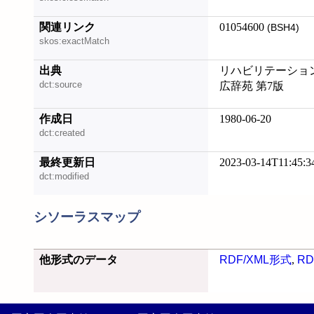
関連リンク
01054600
(BSH4)
skos:exactMatch
出典
リハビリテーション
dct:source
広辞苑 第7版
作成日
1980-06-20
dct:created
最終更新日
2023-03-14T11:45:3
dct:modified
シソーラスマップ
他形式のデータ
RDF/XML形式
,
RD