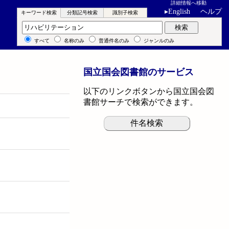
詳細情報へ移動
▸
English
ヘルプ
キーワード検索
分類記号検索
識別子検索
キーワード検索
検索
すべて
名称のみ
普通件名のみ
ジャンルのみ
国立国会図書館のサービス
以下のリンクボタンから国立国会図
書館サーチで検索ができます。
件名検索