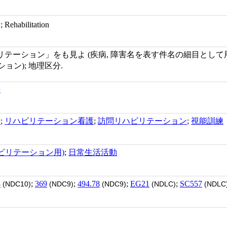
帰
; Rehabilitation
テーション」をも見よ (疾病, 障害名を表す件名の細目として用い
ション); 地理区分.
科
法
;
リハビリテーション看護
;
訪問リハビリテーション
;
視能訓練
ハビリテーション用)
;
日常生活活動
8
;
369
;
494.78
;
EG21
;
SC557
(NDC10)
(NDC9)
(NDC9)
(NDLC)
(NDLC