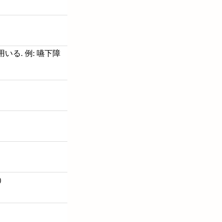
る. 例: 嚥下障
)