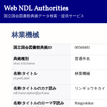
Web NDL Authorities
国立国会図書館典拠データ検索・提供サービス
林業機械
国立国会図書館典拠ID
00569491
典拠種別
普通件名
skos:inScheme
名称/タイトル
林業機械
xl:prefLabel
名称/タイトルのカナ読み
リンギョウキカイ
ndl:transcription@ja-Kana
名称/タイトルのローマ字読み
Ringyokikai