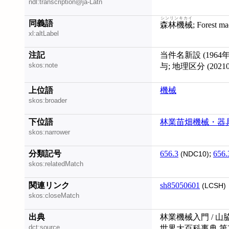
ndl:transcription@ja-Latn
シンリンキカイ
同義語
森林機械
; Forest m
xl:altLabel
注記
当件名新設 (196
skos:note
与; 地理区分 (202109
上位語
機械
skos:broader
下位語
林業苗畑機械・器
skos:narrower
分類記号
656.3
;
656.
(NDC10)
skos:relatedMatch
関連リンク
sh85050601
(LCSH)
skos:closeMatch
出典
林業機械入門 / 山
dct:source
世界大百科事典 第