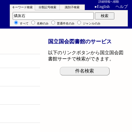
詳細情報へ移動
▸
English
ヘルプ
キーワード検索
分類記号検索
識別子検索
キーワード検索
検索
すべて
名称のみ
普通件名のみ
ジャンルのみ
国立国会図書館のサービス
以下のリンクボタンから国立国会図
書館サーチで検索ができます。
件名検索