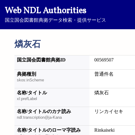
Web NDL Authorities
国立国会図書館典拠データ検索・提供サービス
燐灰石
国立国会図書館典拠ID
00569507
典拠種別
普通件名
skos:inScheme
名称/タイトル
燐灰石
xl:prefLabel
名称/タイトルのカナ読み
リンカイセキ
ndl:transcription@ja-Kana
名称/タイトルのローマ字読み
Rinkaiseki