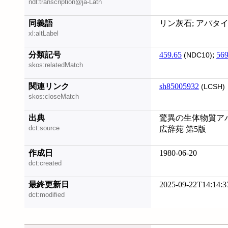
ndl:transcription@ja-Latn
同義語
リン灰石; アパタイト; 
xl:altLabel
分類記号
459.65
;
569
(NDC10)
skos:relatedMatch
関連リンク
sh85005932
(LCSH)
skos:closeMatch
出典
驚異の生体物質アパ
dct:source
広辞苑 第5版
作成日
1980-06-20
dct:created
最終更新日
2025-09-22T14:14:3
dct:modified