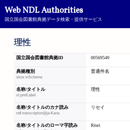
Web NDL Authorities
国立国会図書館典拠データ検索・提供サービス
理性
国立国会図書館典拠ID
00569549
典拠種別
普通件名
skos:inScheme
名称/タイトル
理性
xl:prefLabel
名称/タイトルのカナ読み
リセイ
ndl:transcription@ja-Kana
名称/タイトルのローマ字読み
Risei