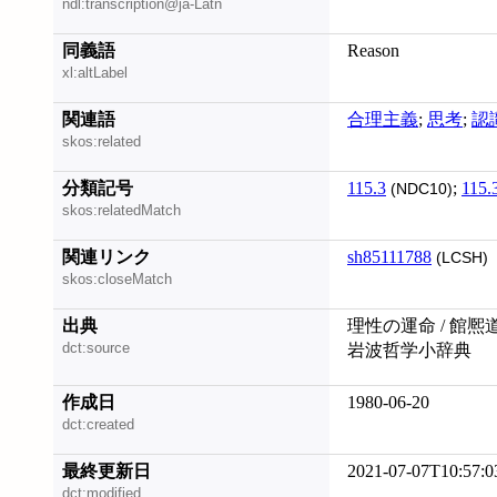
ndl:transcription@ja-Latn
同義語
Reason
xl:altLabel
関連語
合理主義
;
思考
;
認
skos:related
分類記号
115.3
;
115.
(NDC10)
skos:relatedMatch
関連リンク
sh85111788
(LCSH)
skos:closeMatch
出典
理性の運命 / 館熈
dct:source
岩波哲学小辞典
作成日
1980-06-20
dct:created
最終更新日
2021-07-07T10:57:0
dct:modified