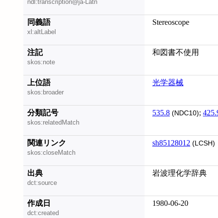
ndl:transcription@ja-Latn
同義語
Stereoscope
xl:altLabel
注記
和図書不使用
skos:note
上位語
光学器械
skos:broader
分類記号
535.8
;
425.
(NDC10)
skos:relatedMatch
関連リンク
sh85128012
(LCSH)
skos:closeMatch
出典
岩波理化学辞典
dct:source
作成日
1980-06-20
dct:created