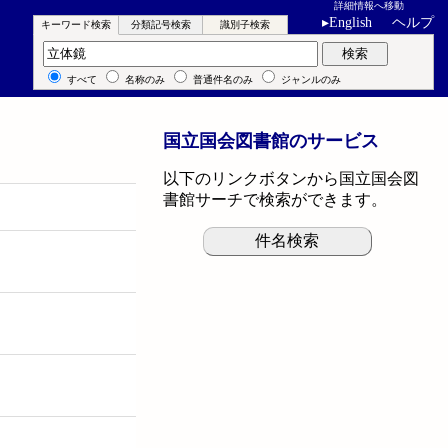
詳細情報へ移動
▸
English
ヘルプ
キーワード検索
分類記号検索
識別子検索
キーワード検索
検索
すべて
名称のみ
普通件名のみ
ジャンルのみ
国立国会図書館のサービス
以下のリンクボタンから国立国会図
書館サーチで検索ができます。
件名検索