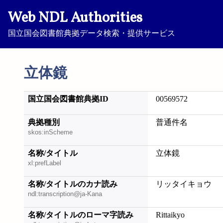
Web NDL Authorities
国立国会図書館典拠データ検索・提供サービス
立体鏡
国立国会図書館典拠ID
00569572
典拠種別
普通件名
skos:inScheme
名称/タイトル
立体鏡
xl:prefLabel
名称/タイトルのカナ読み
リッタイキョウ
ndl:transcription@ja-Kana
名称/タイトルのローマ字読み
Rittaikyo