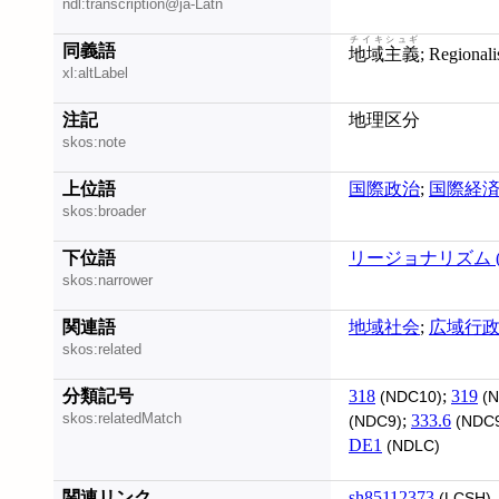
ndl:transcription@ja-Latn
チイキシュギ
同義語
地域主義
; Regional
xl:altLabel
注記
地理区分
skos:note
上位語
国際政治
;
国際経
skos:broader
下位語
リージョナリズム 
skos:narrower
関連語
地域社会
;
広域行
skos:related
分類記号
318
;
319
(NDC10)
(N
skos:relatedMatch
;
333.6
(NDC9)
(NDC
DE1
(NDLC)
関連リンク
sh85112373
(LCSH)