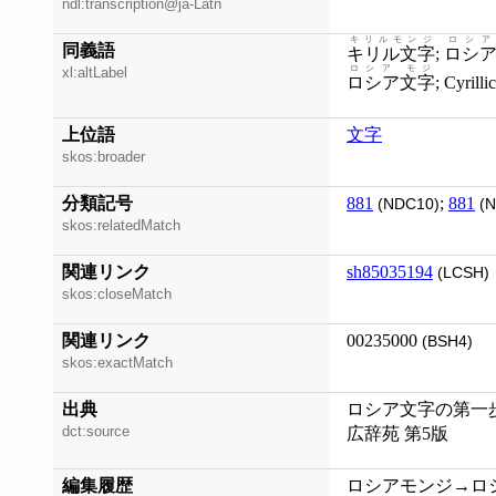
ndl:transcription@ja-Latn
キリルモンジ
ロシア
同義語
キリル文字
;
ロシア
ロシア モジ
xl:altLabel
ロシア文字
; Cyrill
上位語
文字
skos:broader
分類記号
881
;
881
(NDC10)
(N
skos:relatedMatch
関連リンク
sh85035194
(LCSH)
skos:closeMatch
関連リンク
00235000
(BSH4)
skos:exactMatch
出典
ロシア文字の第一歩 
dct:source
広辞苑 第5版
編集履歴
ロシアモンジ→ロシア モ