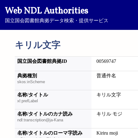
Web NDL Authorities
国立国会図書館典拠データ検索・提供サービス
キリル文字
国立国会図書館典拠ID
00569747
典拠種別
普通件名
skos:inScheme
名称/タイトル
キリル文字
xl:prefLabel
名称/タイトルのカナ読み
キリル モジ
ndl:transcription@ja-Kana
名称/タイトルのローマ字読み
Kiriru moji