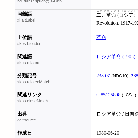
ndl:transcription@ja-Latn
ニガツカクメイ (ロシア)
同義語
二月革命 (ロシア)
;
xl:altLabel
Revolution, 1917-19
上位語
革命
skos:broader
関連語
ロシア革命 (1905)
skos:related
分類記号
238.07
;
238
(NDC10)
skos:relatedMatch
関連リンク
sh85125808
(LCSH)
skos:closeMatch
出典
ロシア革命 / 日向
dct:source
作成日
1980-06-20