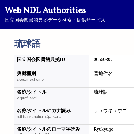
Web NDL Authorities
国立国会図書館典拠データ検索・提供サービス
琉球語
国立国会図書館典拠ID
00569897
典拠種別
普通件名
skos:inScheme
名称/タイトル
琉球語
xl:prefLabel
名称/タイトルのカナ読み
リュウキュウゴ
ndl:transcription@ja-Kana
名称/タイトルのローマ字読み
Ryukyugo