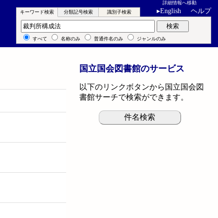
詳細情報へ移動
▸
English
ヘルプ
キーワード検索
分類記号検索
識別子検索
キーワード検索
検索
すべて
名称のみ
普通件名のみ
ジャンルのみ
国立国会図書館のサービス
以下のリンクボタンから国立国会図
書館サーチで検索ができます。
件名検索