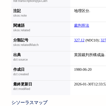
ndl:transcription@ja-Latn
注記
地理区分.
skos:note
関連語
裁判所法
skos:related
分類記号
327.12
;
327
(NDC10)
skos:relatedMatch
出典
英国裁判所構成論. 第
dct:source
作成日
1980-06-20
dct:created
最終更新日
2026-01-30T12:33:5
dct:modified
シソーラスマップ