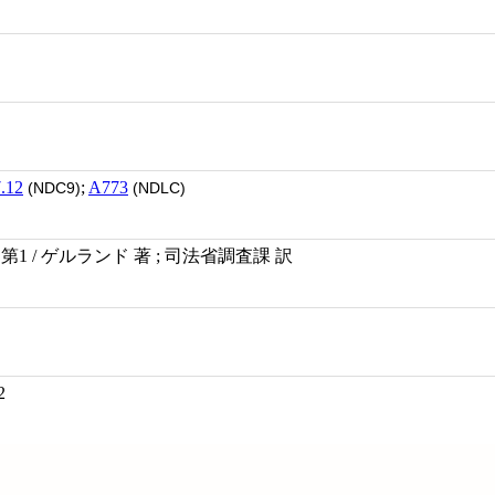
.12
;
A773
(NDC9)
(NDLC)
1 / ゲルランド 著 ; 司法省調査課 訳
2