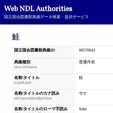
Web NDL Authorities
国立国会図書館典拠データ検索・提供サービス
鮭
国立国会図書館典拠ID
00570043
典拠種別
普通件名
skos:inScheme
名称/タイトル
鮭
xl:prefLabel
名称/タイトルのカナ読み
サケ
ndl:transcription@ja-Kana
名称/タイトルのローマ字読み
Sake