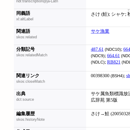
ndl:transcription@ja-Latn
ア
同義語
さけ (鮭); シャケ;
xl:altLabel
関連語
サケ漁業
skos:related
分類記号
487.61
;
664
(NDC10)
skos:relatedMatch
;
664.61
(NDC9)
(NDC
;
RB821
(NDLC)
(ND
関連リンク
00398300
;
s
(BSH4)
skos:closeMatch
出典
サケ属魚類標識放流
dct:source
広辞苑 第5版
編集履歴
さけ→鮭 (20050328
skos:historyNote