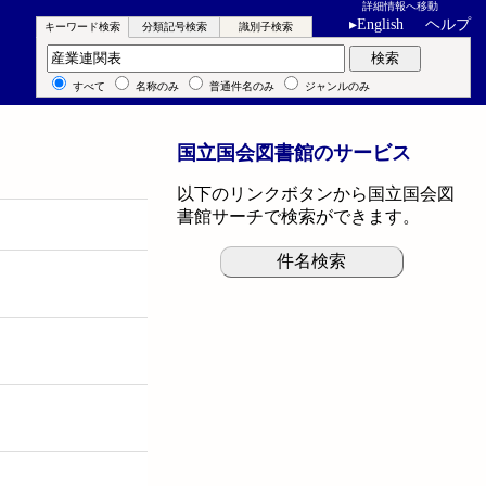
詳細情報へ移動
▸
English
ヘルプ
キーワード検索
分類記号検索
識別子検索
キーワード検索
検索
すべて
名称のみ
普通件名のみ
ジャンルのみ
国立国会図書館のサービス
以下のリンクボタンから国立国会図
書館サーチで検索ができます。
件名検索