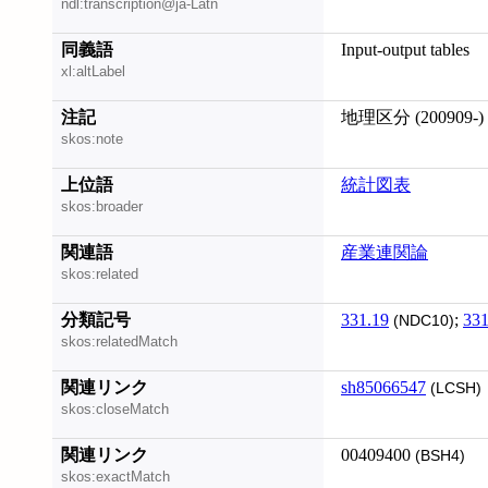
ndl:transcription@ja-Latn
同義語
Input-output tables
xl:altLabel
注記
地理区分 (200909-)
skos:note
上位語
統計図表
skos:broader
関連語
産業連関論
skos:related
分類記号
331.19
;
331
(NDC10)
skos:relatedMatch
関連リンク
sh85066547
(LCSH)
skos:closeMatch
関連リンク
00409400
(BSH4)
skos:exactMatch