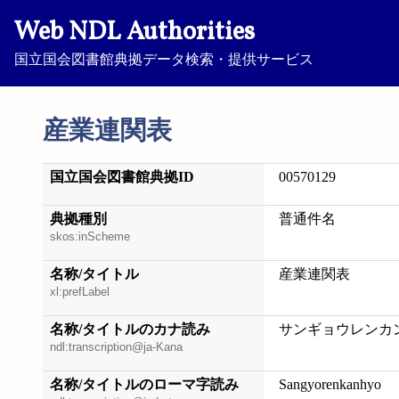
Web NDL Authorities
国立国会図書館典拠データ検索・提供サービス
産業連関表
国立国会図書館典拠ID
00570129
典拠種別
普通件名
skos:inScheme
名称/タイトル
産業連関表
xl:prefLabel
名称/タイトルのカナ読み
サンギョウレンカ
ndl:transcription@ja-Kana
名称/タイトルのローマ字読み
Sangyorenkanhyo