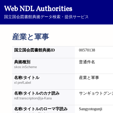
Web NDL Authorities
国立国会図書館典拠データ検索・提供サービス
産業と軍事
国立国会図書館典拠ID
00570138
典拠種別
普通件名
skos:inScheme
名称/タイトル
産業と軍事
xl:prefLabel
名称/タイトルのカナ読み
サンギョウトグン
ndl:transcription@ja-Kana
名称/タイトルのローマ字読み
Sangyotogunji