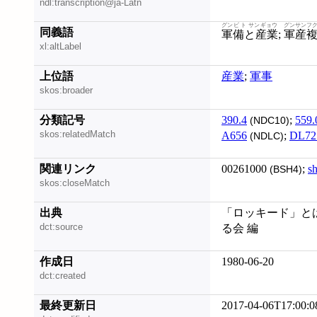
ndl:transcription@ja-Latn
グンビ ト サンギョウ
グンサンフ
同義語
軍備と産業
;
軍産
xl:altLabel
上位語
産業
;
軍事
skos:broader
分類記号
390.4
;
559.
(NDC10)
skos:relatedMatch
A656
;
DL72
(NDLC)
関連リンク
00261000
;
s
(BSH4)
skos:closeMatch
出典
「ロッキード」とは
dct:source
る会 編
作成日
1980-06-20
dct:created
最終更新日
2017-04-06T17:00:0