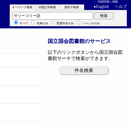
詳細情報へ移動
▸
English
ヘルプ
キーワード検索
分類記号検索
識別子検索
キーワード検索
検索
すべて
名称のみ
普通件名のみ
ジャンルのみ
国立国会図書館のサービス
以下のリンクボタンから国立国会図
書館サーチで検索ができます。
件名検索