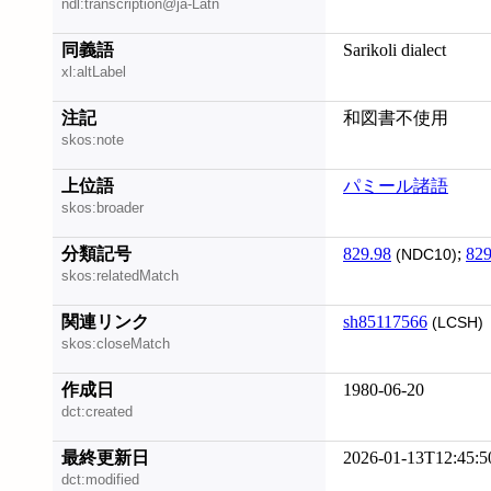
ndl:transcription@ja-Latn
同義語
Sarikoli dialect
xl:altLabel
注記
和図書不使用
skos:note
上位語
パミール諸語
skos:broader
分類記号
829.98
;
829
(NDC10)
skos:relatedMatch
関連リンク
sh85117566
(LCSH)
skos:closeMatch
作成日
1980-06-20
dct:created
最終更新日
2026-01-13T12:45:5
dct:modified