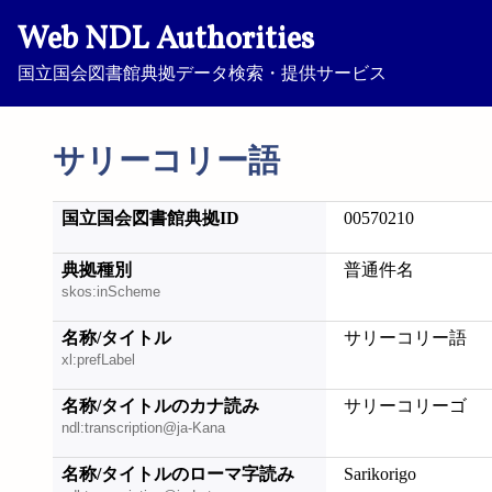
Web NDL Authorities
国立国会図書館典拠データ検索・提供サービス
サリーコリー語
国立国会図書館典拠ID
00570210
典拠種別
普通件名
skos:inScheme
名称/タイトル
サリーコリー語
xl:prefLabel
名称/タイトルのカナ読み
サリーコリーゴ
ndl:transcription@ja-Kana
名称/タイトルのローマ字読み
Sarikorigo