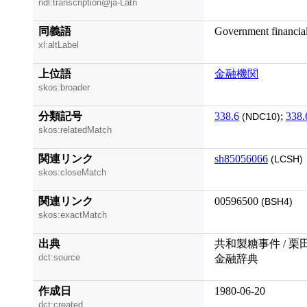
ndl:transcription@ja-Latn
同義語
Government financial 
xl:altLabel
上位語
金融機関
skos:broader
分類記号
338.6
;
338.
(NDC10)
skos:relatedMatch
関連リンク
sh85056066
(LCSH)
skos:closeMatch
関連リンク
00596500
(BSH4)
skos:exactMatch
出典
共和製糖事件 / 栗
dct:source
金融辞典
作成日
1980-06-20
dct:created