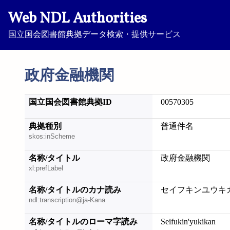
Web NDL Authorities
国立国会図書館典拠データ検索・提供サービス
政府金融機関
国立国会図書館典拠ID
00570305
典拠種別
普通件名
skos:inScheme
名称/タイトル
政府金融機関
xl:prefLabel
名称/タイトルのカナ読み
セイフキンユウキ
ndl:transcription@ja-Kana
名称/タイトルのローマ字読み
Seifukin'yukikan