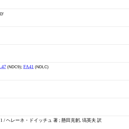
gy
.47
;
FA41
(NDC9)
(NDLC)
 / ヘレーネ・ドイッチュ 著 ; 懸田克躬, 塙英夫 訳