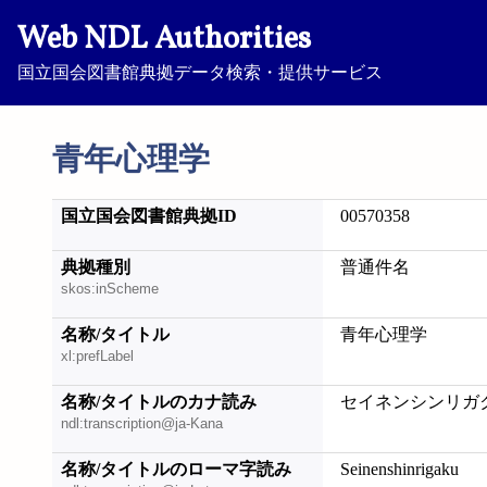
Web NDL Authorities
国立国会図書館典拠データ検索・提供サービス
青年心理学
国立国会図書館典拠ID
00570358
典拠種別
普通件名
skos:inScheme
名称/タイトル
青年心理学
xl:prefLabel
名称/タイトルのカナ読み
セイネンシンリガ
ndl:transcription@ja-Kana
名称/タイトルのローマ字読み
Seinenshinrigaku