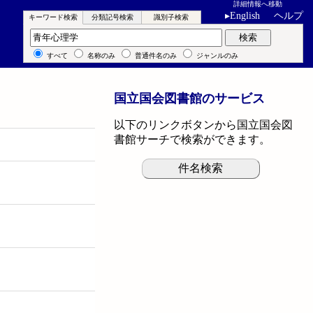
詳細情報へ移動
▸
English
ヘルプ
キーワード検索
分類記号検索
識別子検索
キーワード検索
検索
すべて
名称のみ
普通件名のみ
ジャンルのみ
国立国会図書館のサービス
以下のリンクボタンから国立国会図
書館サーチで検索ができます。
件名検索