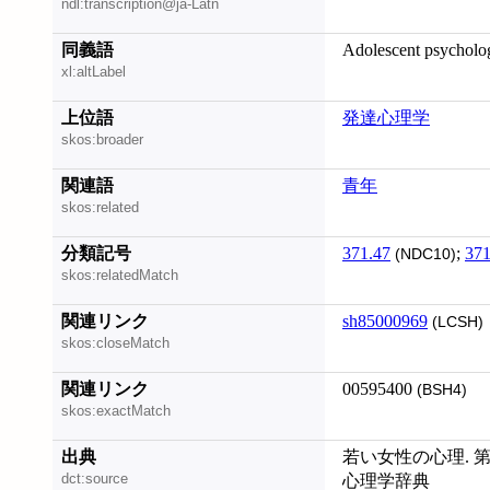
ndl:transcription@ja-Latn
同義語
Adolescent psycholo
xl:altLabel
上位語
発達心理学
skos:broader
関連語
青年
skos:related
分類記号
371.47
;
371
(NDC10)
skos:relatedMatch
関連リンク
sh85000969
(LCSH)
skos:closeMatch
関連リンク
00595400
(BSH4)
skos:exactMatch
出典
若い女性の心理. 第1
dct:source
心理学辞典