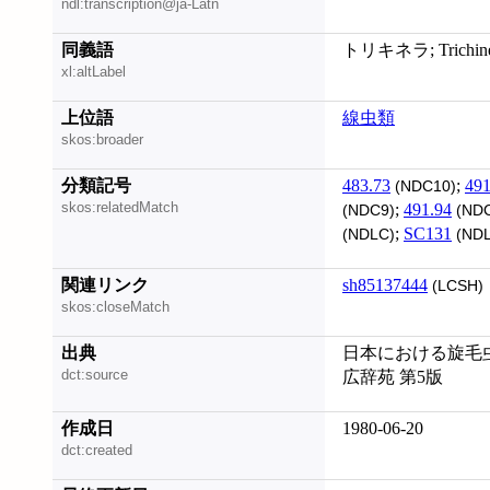
ndl:transcription@ja-Latn
同義語
トリキネラ; Trichinell
xl:altLabel
上位語
線虫類
skos:broader
分類記号
483.73
;
491
(NDC10)
skos:relatedMatch
;
491.94
(NDC9)
(NDC
;
SC131
(NDLC)
(NDL
関連リンク
sh85137444
(LCSH)
skos:closeMatch
出典
日本における旋毛虫
dct:source
広辞苑 第5版
作成日
1980-06-20
dct:created