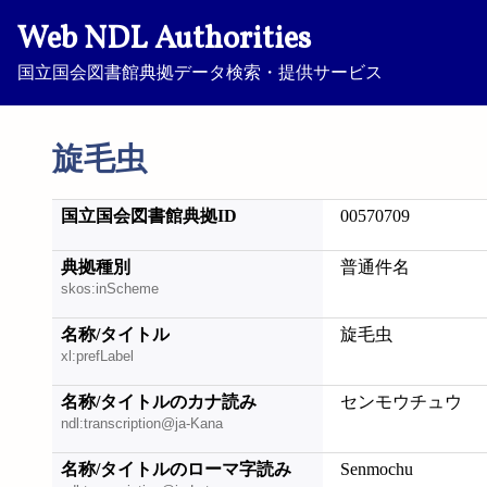
Web NDL Authorities
国立国会図書館典拠データ検索・提供サービス
旋毛虫
国立国会図書館典拠ID
00570709
典拠種別
普通件名
skos:inScheme
名称/タイトル
旋毛虫
xl:prefLabel
名称/タイトルのカナ読み
センモウチュウ
ndl:transcription@ja-Kana
名称/タイトルのローマ字読み
Senmochu