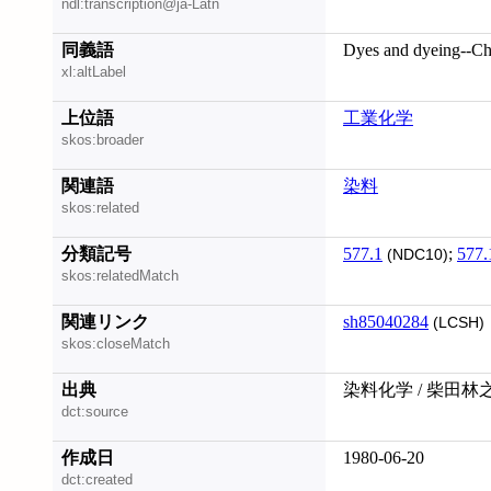
ndl:transcription@ja-Latn
同義語
Dyes and dyeing--Ch
xl:altLabel
上位語
工業化学
skos:broader
関連語
染料
skos:related
分類記号
577.1
;
577.
(NDC10)
skos:relatedMatch
関連リンク
sh85040284
(LCSH)
skos:closeMatch
出典
染料化学 / 柴田林
dct:source
作成日
1980-06-20
dct:created