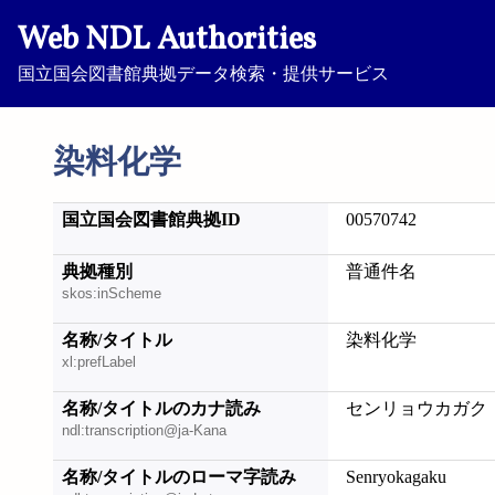
Web NDL Authorities
国立国会図書館典拠データ検索・提供サービス
染料化学
国立国会図書館典拠ID
00570742
典拠種別
普通件名
skos:inScheme
名称/タイトル
染料化学
xl:prefLabel
名称/タイトルのカナ読み
センリョウカガク
ndl:transcription@ja-Kana
名称/タイトルのローマ字読み
Senryokagaku