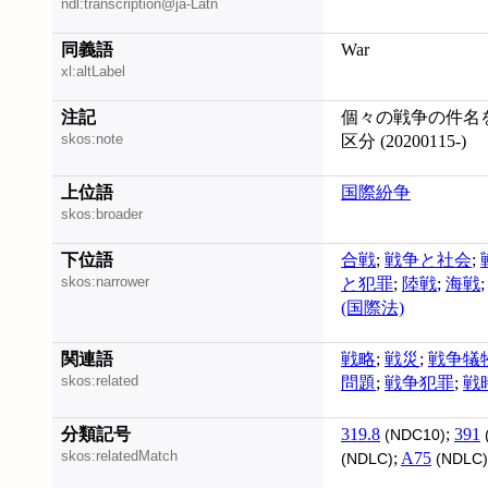
ndl:transcription@ja-Latn
同義語
War
xl:altLabel
注記
個々の戦争の件名をも見よ
skos:note
区分 (20200115-)
上位語
国際紛争
skos:broader
下位語
合戦
;
戦争と社会
;
skos:narrower
と犯罪
;
陸戦
;
海戦
(国際法)
関連語
戦略
;
戦災
;
戦争犠
skos:related
問題
;
戦争犯罪
;
戦
分類記号
319.8
;
391
(NDC10)
skos:relatedMatch
;
A75
(NDLC)
(NDLC)