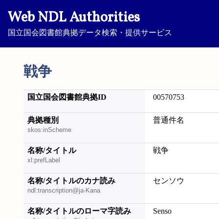
Web NDL Authorities
国立国会図書館典拠データ検索・提供サービス
戦争
国立国会図書館典拠ID
00570753
典拠種別
普通件名
skos:inScheme
名称/タイトル
戦争
xl:prefLabel
名称/タイトルのカナ読み
センソウ
ndl:transcription@ja-Kana
名称/タイトルのローマ字読み
Senso