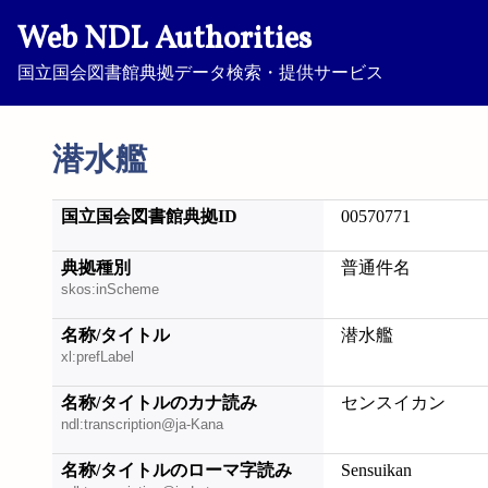
Web NDL Authorities
国立国会図書館典拠データ検索・提供サービス
潜水艦
国立国会図書館典拠ID
00570771
典拠種別
普通件名
skos:inScheme
名称/タイトル
潜水艦
xl:prefLabel
名称/タイトルのカナ読み
センスイカン
ndl:transcription@ja-Kana
名称/タイトルのローマ字読み
Sensuikan