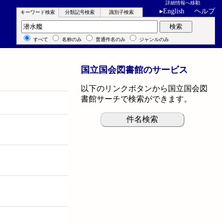
詳細情報へ移動
▸
English
ヘルプ
キーワード検索
分類記号検索
識別子検索
キーワード検索
検索
すべて
名称のみ
普通件名のみ
ジャンルのみ
国立国会図書館のサービス
以下のリンクボタンから国立国会図
書館サーチで検索ができます。
件名検索