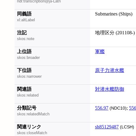
ndl:transcription@ja-Latn
同義語
Submarines (Ships)
xl:altLabel
注記
地理区分 (201108-)
skos:note
上位語
軍艦
skos:broader
下位語
原子力潜水艦
skos:narrower
関連語
対潜水艦防御
skos:related
分類記号
556.97
;
556
(NDC10)
skos:relatedMatch
関連リンク
sh85129487
(LCSH)
skos:closeMatch