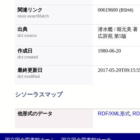
関連リンク
00619600
(BSH4)
skos:exactMatch
出典
潜水艦 / 堀元美 著
dct:source
広辞苑 第5版
作成日
1980-06-20
dct:created
最終更新日
2017-05-29T09:15:5
dct:modified
シソーラスマップ
他形式のデータ
RDF/XML形式
,
RD
国立国会図書館ホーム
国立国会図書館サーチ