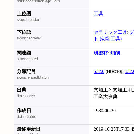
ndl:transcription@ja-Latn
上位語
工具
skos:broader
下位語
セラミック工具
;
skos:narrower
ト (切削工具)
関連語
研磨材
;
切削
skos:related
分類記号
532.6
;
532.
(NDC10)
skos:relatedMatch
出典
穴加工と穴加工用工
dct:source
工業大事典
作成日
1980-06-20
dct:created
最終更新日
2019-10-25T17:33:4