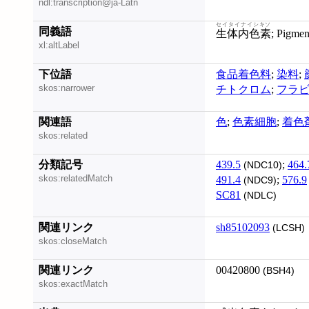
ndl:transcription@ja-Latn
セイタイナイシキソ
同義語
生体内色素
; Pigmen
xl:altLabel
下位語
食品着色料
;
染料
;
skos:narrower
チトクロム
;
フラ
関連語
色
;
色素細胞
;
着色
skos:related
分類記号
439.5
;
464.
(NDC10)
skos:relatedMatch
491.4
;
576.9
(NDC9)
SC81
(NDLC)
関連リンク
sh85102093
(LCSH)
skos:closeMatch
関連リンク
00420800
(BSH4)
skos:exactMatch