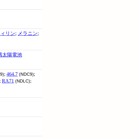
フィリン
;
メラニン
;
感太陽電池
;
464.7
;
9)
(NDC9)
;
RA71
;
(NDLC)