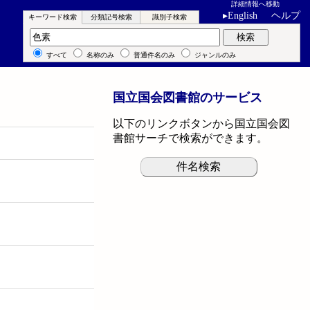
詳細情報へ移動
▸
English
ヘルプ
キーワード検索
分類記号検索
識別子検索
キーワード検索
検索
すべて
名称のみ
普通件名のみ
ジャンルのみ
国立国会図書館のサービス
以下のリンクボタンから国立国会図
書館サーチで検索ができます。
件名検索