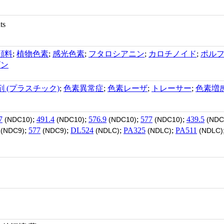
ts
顔料
;
植物色素
;
感光色素
;
フタロシアニン
;
カロチノイド
;
ポル
ビン
剤 (プラスチック)
;
色素異常症
;
色素レーザ
;
トレーサー
;
色素増
7
;
491.4
;
576.9
;
577
;
439.5
(NDC10)
(NDC10)
(NDC10)
(NDC10)
(NDC
;
577
;
DL524
;
PA325
;
PA511
(NDC9)
(NDC9)
(NDLC)
(NDLC)
(NDLC)