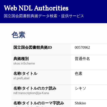
Web NDL Authorities
国立国会図書館典拠データ検索・提供サービス
色素
国立国会図書館典拠ID
00570962
典拠種別
普通件名
skos:inScheme
名称/タイトル
色素
xl:prefLabel
名称/タイトルのカナ読み
シキソ
ndl:transcription@ja-Kana
名称/タイトルのローマ字読み
Shikiso