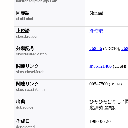
ndl:transcription@ja-Latn
同義語
Shinnai
xl:altLabel
上位語
浄瑠璃
skos:broader
分類記号
768.56
;
768
(NDC10)
skos:relatedMatch
関連リンク
sh85121486
(LCSH)
skos:closeMatch
関連リンク
00547500
(BSH4)
skos:exactMatch
出典
ひそひそばなし / 
dct:source
広辞苑 第5版
作成日
1980-06-20
dct:created