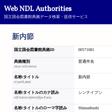
Web NDL Authorities
国立国会図書館典拠データ検索・提供サービス
新内節
国立国会図書館典拠ID
00571081
典拠種別
普通件名
skos:inScheme
名称/タイトル
新内節
xl:prefLabel
名称/タイトルのカナ読み
シンナイブシ
ndl:transcription@ja-Kana
名称/タイトルのローマ字読み
Shinnaibushi