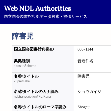
Web NDL Authorities
国立国会図書館典拠データ検索・提供サービス
障害児
国立国会図書館典拠ID
00571144
典拠種別
普通件名
skos:inScheme
名称/タイトル
障害児
xl:prefLabel
名称/タイトルのカナ読み
ショウガイジ
ndl:transcription@ja-Kana
名称/タイトルのローマ字読み
Shogaiji