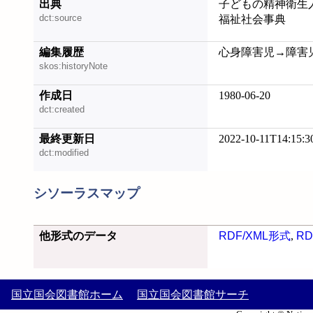
出典
子どもの精神衛生入門
dct:source
福祉社会事典
編集履歴
心身障害児→障害児 (2
skos:historyNote
作成日
1980-06-20
dct:created
最終更新日
2022-10-11T14:15:3
dct:modified
シソーラスマップ
他形式のデータ
RDF/XML形式
,
RD
国立国会図書館ホーム
国立国会図書館サーチ