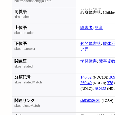
ndl:transcription@ja-Latn
シンシンショウガイジ
同義語
心身障害児
; Childr
xl:altLabel
上位語
障害者
;
児童
skos:broader
下位語
知的障害児
;
肢体
skos:narrower
ア児
関連語
学習障害
;
障害児
skos:related
分類記号
146.82
;
369
(NDC10)
skos:relatedMatch
369.49
;
378
(NDC9)
;
SC422
(NDLC)
(NDL
関連リンク
sh85058689
(LCSH)
skos:closeMatch