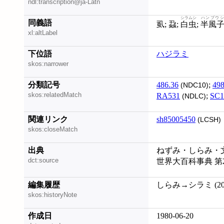
ndl:transcription@ja-Latn
シラムシ
ハンプウシ
同義語
虱; 蝨;
白虫
;
半風
xl:altLabel
下位語
ハジラミ
skos:narrower
分類記号
486.36
;
498
(NDC10)
skos:relatedMatch
RA531
;
SC1
(NDLC)
関連リンク
sh85005450
(LCSH)
skos:closeMatch
出典
ねずみ・しらみ・文明 
dct:source
世界大百科事典 第
編集履歴
しらみ→シラミ (200
skos:historyNote
作成日
1980-06-20